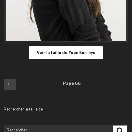
Voir la taille de Yoon Eun-hye
Navigation
Page
Page
66
précédente
des
articles
Rechercher la taille de :
Recherche
Rec